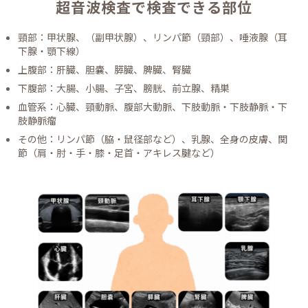
超音波検査で検査できる部位
頸部：甲状腺、（副甲状腺）、リンパ節（頸部）、唾液腺（耳
下腺・顎下線）
上腹部：肝臓、胆嚢、膵臓、脾臓、腎臓
下腹部：大腸、小腸、子宮、膀胱、前立腺、精巣
血管系：心臓、頸動脈、腹部大動脈、下肢動脈・下肢静脈・下
肢静脈瘤
その他：リンパ節（脇・鼠径部など）、乳腺、全身の皮膚、関
節（肩・肘・手・膝・足首・アキレス腱など）