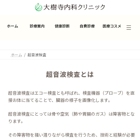
コ
ナ
ン
ビ
テ
ゲ
ン
ー
ホーム
診療案内
健康診断
自費診療
医療コスメ
ツ
シ
へ
ョ
ス
ン
キ
に
ッ
移
ホーム
超音波検査
プ
動
超音波検査とは
超音波検査はエコー検査とも呼ばれ、検査機器（プローブ）を直
接お体に当てることで、臓器の様子を画像化します。
超音波検査にとっては骨や空気（肺や胃腸のガス）は障害物とな
ります。
その障害物を掻い潜りながら検査を行うため、技術と経験が必要