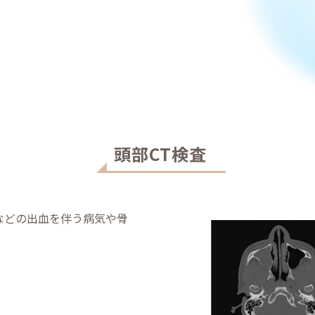
頭部CT検査
などの出⾎を伴う病気や⾻