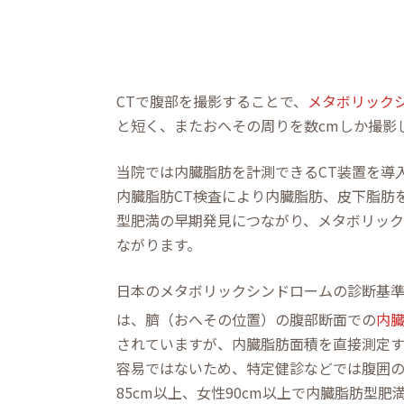
CTで腹部を撮影することで、
メタボリック
と短く、またおへその周りを数cmしか撮影
当院では内臓脂肪を計測できるCT装置を導
内臓脂肪CT検査により内臓脂肪、皮下脂肪
型肥満の早期発見につながり、メタボリック
ながります。
日本のメタボリックシンドロームの診断基
は、臍（おへその位置）の腹部断面での
内臓
されていますが、内臓脂肪面積を直接測定
容易ではないため、特定健診などでは腹囲
85cm以上、女性90cm以上で内臓脂肪型肥