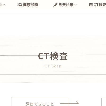
内
健康診断
自費診療
CT検
CT検査
CT Scan
グ
評価できること