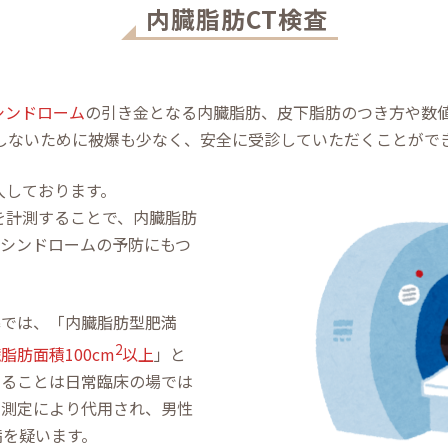
内臓脂肪CT検査
シンドローム
の引き金となる内臓脂肪、皮下脂肪のつき方や数
しないために被爆も少なく、安全に受診していただくことがで
入しております。
を計測することで、内臓脂肪
シンドロームの予防にもつ
準では、「内臓脂肪型肥満
2
脂肪面積100cm
以上
」と
することは日常臨床の場では
の測定により代用され、男性
満を疑います。