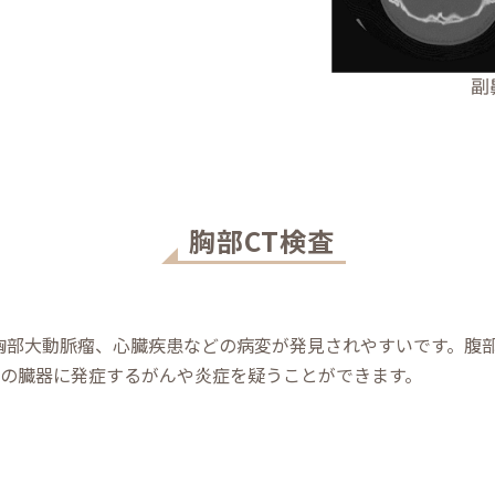
胸部CT検査
胸部⼤動脈瘤、⼼臓疾患などの病変が発⾒されやすいです。腹部
の臓器に発症するがんや炎症を疑うことができます。