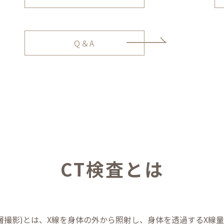
リ
ッ
ド
カ
Q＆A
ラ
ム
ア
イ
テ
ム
リ
ン
ク
CT検査とは
ンピュータ断層撮影)とは、X線を身体の外から照射し、身体を透過す