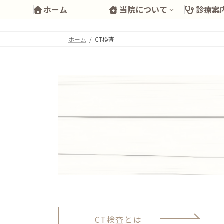
コ
ナ
ホーム
当院について
診療案
ン
ビ
テ
ゲ
ホーム
CT検査
ン
ー
ツ
シ
へ
ョ
ス
ン
キ
に
ッ
移
プ
動
CT検査とは